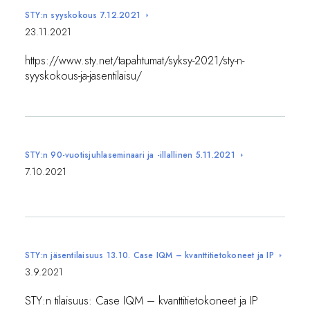
STY:n syyskokous 7.12.2021
23.11.2021
https://www.sty.net/tapahtumat/syksy-2021/sty-n-
syyskokous-ja-jasentilaisu/
STY:n 90-vuotisjuhlaseminaari ja -illallinen 5.11.2021
7.10.2021
STY:n jäsentilaisuus 13.10. Case IQM – kvanttitietokoneet ja IP
3.9.2021
STY:n tilaisuus: Case IQM – kvanttitietokoneet ja IP