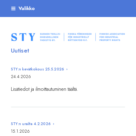
Siirry
Valikko
sivun
sisältöön
Suomen teollisoikeudellinen yhdistys ry
Uutiset
STY:n kevätkokous 25.5.2026
24.4.2026
Lisätiedot ja ilmoittautuminen täältä.
STY:n urailta 4.2.2026
15.1.2026