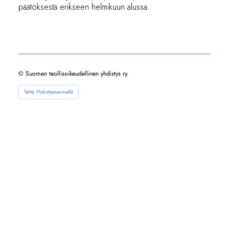
päätöksestä erikseen helmikuun alussa.
©
Suomen teollisoikeudellinen yhdistys ry.
Tehty Yhdistysavaimella