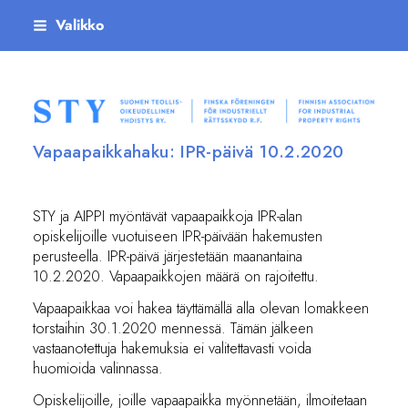
Siirry
Valikko
sivun
sisältöön
Suomen teollisoikeudellinen yhdistys ry
Vapaapaikkahaku: IPR-päivä 10.2.2020
STY ja AIPPI myöntävät vapaapaikkoja IPR-alan
opiskelijoille vuotuiseen IPR-päivään hakemusten
perusteella. IPR-päivä järjestetään maanantaina
10.2.2020. Vapaapaikkojen määrä on rajoitettu.
Vapaapaikkaa voi hakea täyttämällä alla olevan lomakkeen
torstaihin 30.1.2020 mennessä. Tämän jälkeen
vastaanotettuja hakemuksia ei valitettavasti voida
huomioida valinnassa.
Opiskelijoille, joille vapaapaikka myönnetään, ilmoitetaan