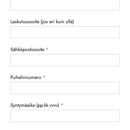
Laskutusosoite (jos eri kuin yllä)
Sähköpostiosoite
*
Puhelinnumero
*
Syntymäaika (pp.kk.vvvv)
*