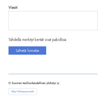
Viesti
Tähdellä merkityt kentät ovat pakollisia
Lähetä lomake
©
Suomen teollisoikeudellinen yhdistys ry.
Tehty Yhdistysavaimella