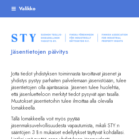
Siirry
Valikko
sivun
sisältöön
Suomen teollisoikeudellinen yhdistys ry
Jäsentietojen päivitys
Jotta tiedot yhdistyksen toiminnasta tavoittavat jäsenet ja
yhdistys pystyy parhaiten palvelemaan jäsenistöään, tulee
jäsentietojen olla ajantasaisia. Jäsenen tulee huolehtia,
että jäsenluetteloon merkityt tiedot pysyvät ajan tasalla.
Muutokset jäsentietoihin tulee ilmoittaa alla olevalla
lomakkeella.
Tällä lomakkeella voit myös pyytää
jäsenmaksuvelvollisuudesta vapautumista, mikäli STY:n
sääntöjen 3 §:n mukaiset edellytykset täyttyvät kohdallasi.
Lisäksi voit pyytää eroa yhdistyksen jäsenyydestä.