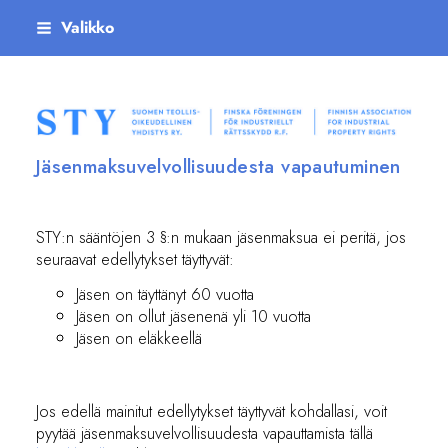
Siirry
Valikko
sivun
sisältöön
Suomen teollisoikeudellinen yhdistys ry
Jäsenmaksuvelvollisuudesta vapautuminen
STY:n sääntöjen 3 §:n mukaan jäsenmaksua ei peritä, jos
seuraavat edellytykset täyttyvät:
Jäsen on täyttänyt 60 vuotta
Jäsen on ollut jäsenenä yli 10 vuotta
Jäsen on eläkkeellä
Jos edellä mainitut edellytykset täyttyvät kohdallasi, voit
pyytää jäsenmaksuvelvollisuudesta vapauttamista tällä