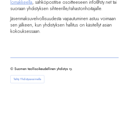
lomakkeella
, sähköpostitse osoitteeseen info@sty.net tai
suoraan yhdistyksen sihteerille/rahastonhoitajalle.
Jäsenmaksuvelvollisuudesta vapautuminen astuu voimaan
sen jälkeen, kun yhdistyksen hallitus on käsitellyt asian
kokouksessaan.
©
Suomen teollisoikeudellinen yhdistys ry.
Tehty Yhdistysavaimella