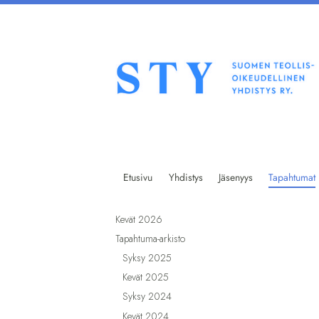
Siirry
sivun
sisältöön
Suomen teollisoikeudellinen yhdist
Etusivu
Yhdistys
Jäsenyys
Tapahtumat
Kevät 2026
Tapahtuma-arkisto
Syksy 2025
Kevät 2025
Syksy 2024
Kevät 2024