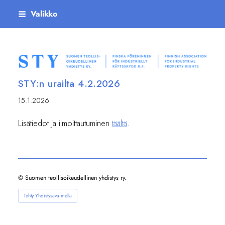
Siirry
Valikko
sivun
sisältöön
Suomen teollisoikeudellinen yhdistys ry
STY:n urailta 4.2.2026
15.1.2026
Lisätiedot ja ilmoittautuminen
täältä
.
©
Suomen teollisoikeudellinen yhdistys ry.
Tehty Yhdistysavaimella